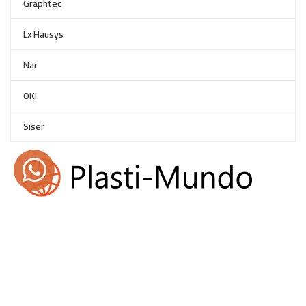
Graphtec
Lx Hausys
Nar
OKI
Siser
55 5271 9233 y 55 5689 8128
info@plastimundooficial.com
Lunes - Viernes: 9:00 a 19:00 h - Sábados: 9:00 a 14:00 h
Políticas de privacidad