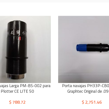
vajas Larga PM-BS-002 para
Porta navajas PH33P-CB
 CARRITO
AÑADIR AL CARRITO
Plotter CE LITE 50
Graphtec Original de .0
$
788.72
$
2,751.46