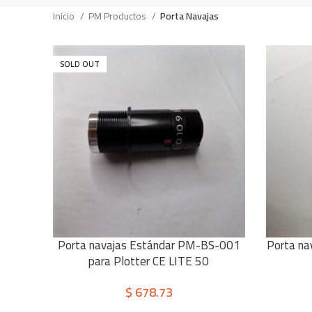
Inicio
PM Productos
Porta Navajas
SOLD OUT
Porta navajas Estándar PM-BS-001
Porta na
LEER MÁS
AÑADIR AL
para Plotter CE LITE 50
$
678.73