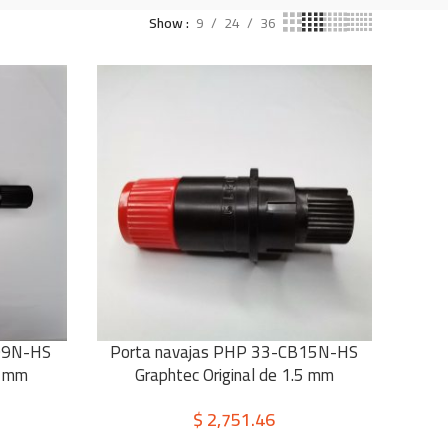
Show
9
24
36
09N-HS
Porta navajas PHP 33-CB15N-HS
AÑADIR AL CARRITO
9 mm
Graphtec Original de 1.5 mm
$
2,751.46