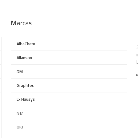
Marcas
AlbaChem
Allanson
DM
Graphtec
Lx Hausys
Nar
OKI