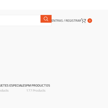
ENTRAS / REGISTRAR
0
UETES ESPECIALES
PM PRODUCTOS
oducts
177 Products