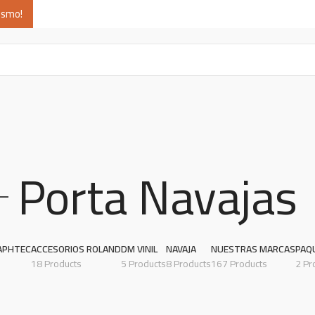
ismo!
Porta Navajas
APHTEC
ACCESORIOS ROLAND
DM VINIL
NAVAJA
NUESTRAS MARCAS
PAQ
18 Products
5 Products
8 Products
167 Products
2 Pr