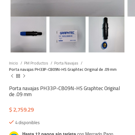
Inicio
PM Productos
Porta Navajas
Porta navajas PH33P-CB09N-HS Graphtec Original de .09 mm
Porta navajas PH33P-CB09N-HS Graphtec Original
de .09 mm
$
2,759.29
4 disponibles
Hasta 12 pagos sin tarjeta
con Mercado Pago.