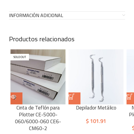
INFORMACIÓN ADICIONAL
Productos relacionados
SOLD OUT
Cinta de Teflón para
Depilador Metálico
N
Plotter CE-5000-
Pl
$
101.91
060/6000-060 CE6-
CM60-2