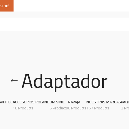
ismo!
Adaptador
APHTEC
ACCESORIOS ROLAND
DM VINIL
NAVAJA
NUESTRAS MARCAS
PAQ
18 Products
5 Products
8 Products
167 Products
2 Pr