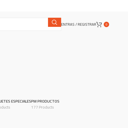
ENTRAS / REGISTRAR
0
UETES ESPECIALES
PM PRODUCTOS
oducts
177 Products