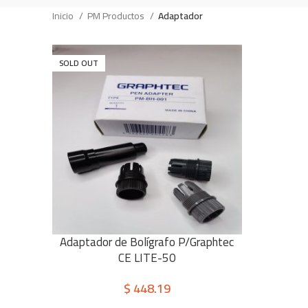
Inicio
PM Productos
Adaptador
SOLD OUT
Adaptador de Bolígrafo P/Graphtec
LEER MÁS
CE LITE-50
$
448.19