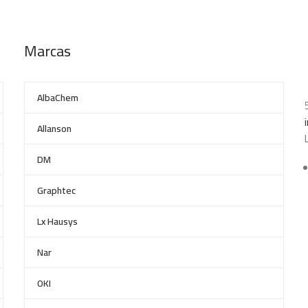
Marcas
AlbaChem
Allanson
DM
Graphtec
Lx Hausys
Nar
OKI