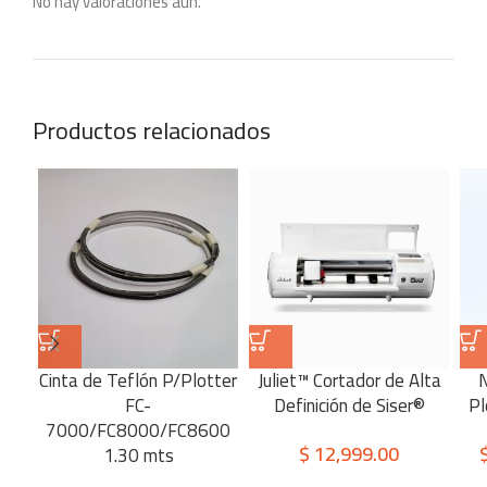
No hay valoraciones aún.
Productos relacionados
Cinta de Teflón P/Plotter
Juliet™ Cortador de Alta
N
FC-
Definición de Siser®
Pl
7000/FC8000/FC8600
$
12,999.00
1.30 mts