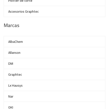
Plotter de corte
Accesorios Graphtec
Marcas
AlbaChem
Allanson
DM
Graphtec
Lx Hausys
Nar
OKI