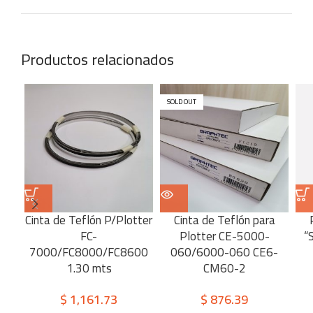
Productos relacionados
SOLD OUT
Cinta de Teflón P/Plotter
Cinta de Teflón para
FC-
Plotter CE-5000-
“
7000/FC8000/FC8600
060/6000-060 CE6-
1.30 mts
CM60-2
$
1,161.73
$
876.39