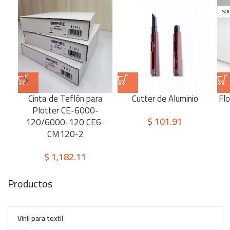
SO
Cinta de Teflón para
Cutter de Aluminio
Fl
Plotter CE-6000-
$
101.91
120/6000-120 CE6-
CM120-2
$
1,182.11
Productos
Vinil para textil